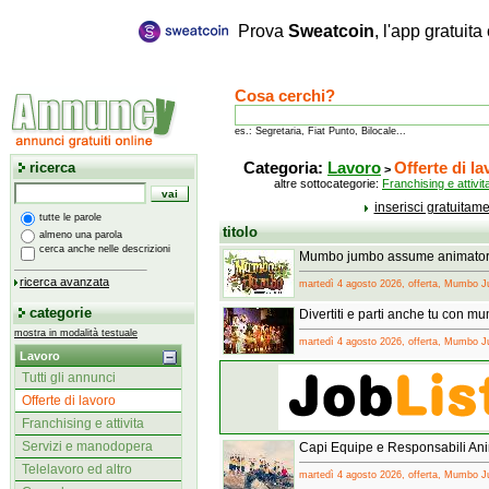
Prova
Sweatcoin
, l'app gratuit
Cosa cerchi?
es.: Segretaria, Fiat Punto, Bilocale...
ricerca
Categoria:
Lavoro
Offerte di l
>
altre sottocategorie:
Franchising e attivit
inserisci gratuitam
tutte le parole
titolo
almeno una parola
cerca anche nelle descrizioni
Mumbo jumbo assume animatori 
ricerca avanzata
martedì 4 agosto 2026, offerta, Mumbo 
categorie
Divertiti e parti anche tu con
mostra in modalità testuale
martedì 4 agosto 2026, offerta, Mumbo 
Lavoro
Tutti gli annunci
Offerte di lavoro
Franchising e attivita
Servizi e manodopera
Capi Equipe e Responsabili A
Telelavoro ed altro
martedì 4 agosto 2026, offerta, Mumbo 