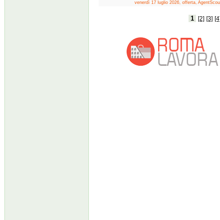
venerdì 17 luglio 2026, offerta, AgentScou
1
[2]
[3]
[4