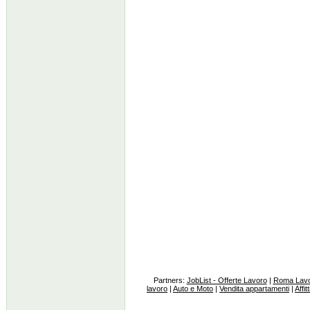
Partners:
JobList - Offerte Lavoro
|
Roma Lav
lavoro
|
Auto e Moto
|
Vendita appartamenti
|
Affit