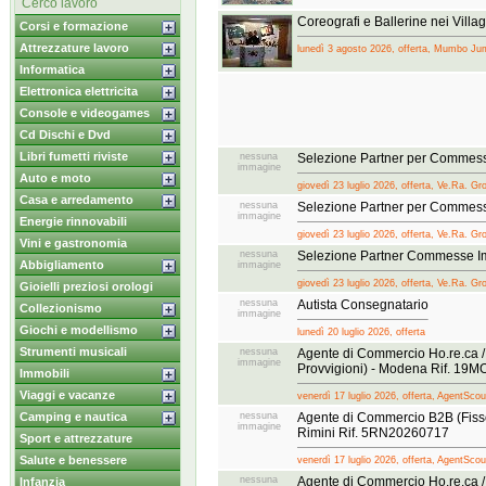
Cerco lavoro
Coreografi e Ballerine nei Vil
Corsi e formazione
Attrezzature lavoro
lunedì 3 agosto 2026, offerta, Mumbo J
Informatica
Elettronica elettricita
Console e videogames
Cd Dischi e Dvd
Libri fumetti riviste
nessuna
Selezione Partner per Commess
immagine
Auto e moto
giovedì 23 luglio 2026, offerta, Ve.Ra. Gr
Casa e arredamento
nessuna
Selezione Partner per Commesse
immagine
Energie rinnovabili
giovedì 23 luglio 2026, offerta, Ve.Ra. Gr
Vini e gastronomia
nessuna
Selezione Partner Commesse Im
Abbigliamento
immagine
giovedì 23 luglio 2026, offerta, Ve.Ra. Gr
Gioielli preziosi orologi
nessuna
Autista Consegnatario
Collezionismo
immagine
Giochi e modellismo
lunedì 20 luglio 2026, offerta
Strumenti musicali
nessuna
Agente di Commercio Ho.re.ca / 
immagine
Provvigioni) - Modena Rif. 19
Immobili
Viaggi e vacanze
venerdì 17 luglio 2026, offerta, AgentScou
Camping e nautica
nessuna
Agente di Commercio B2B (Fisso
immagine
Rimini Rif. 5RN20260717
Sport e attrezzature
Salute e benessere
venerdì 17 luglio 2026, offerta, AgentScou
nessuna
Agente di Commercio Ho.re.ca / 
Infanzia