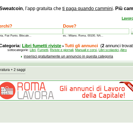
Sweatcoin
, l'app gratuita che
ti paga quando cammini
.
Più cam
Lavor
erchi?
Dove?
ria, Fiat Punto, Bilocale...
es.: Milano, Roma, 00100, NA...
Categoria:
Libri fumetti riviste
Tutti gli annunci
(
2
annunci trovat
>
sottocategorie:
Libri
,
Fumetti
,
Riviste e giornali
,
Manuali e corsi
,
Libri scolastici
,
Altro
inserisci gratuitamente un annuncio in questa categoria
teratura + 2 saggi