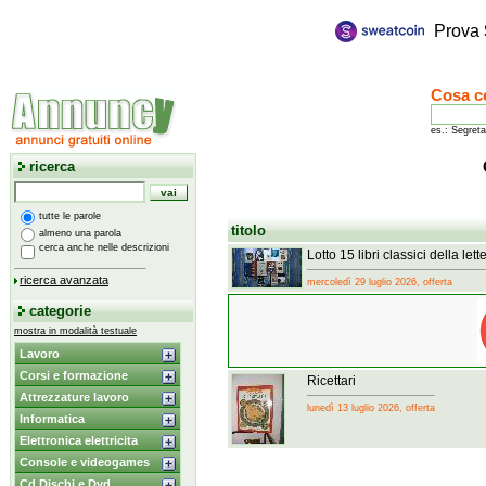
Prova
Cosa c
es.: Segreta
ricerca
tutte le parole
titolo
almeno una parola
cerca anche nelle descrizioni
Lotto 15 libri classici della let
ricerca avanzata
mercoledì 29 luglio 2026, offerta
categorie
mostra in modalità testuale
Lavoro
Corsi e formazione
Ricettari
Attrezzature lavoro
lunedì 13 luglio 2026, offerta
Informatica
Elettronica elettricita
Console e videogames
Cd Dischi e Dvd