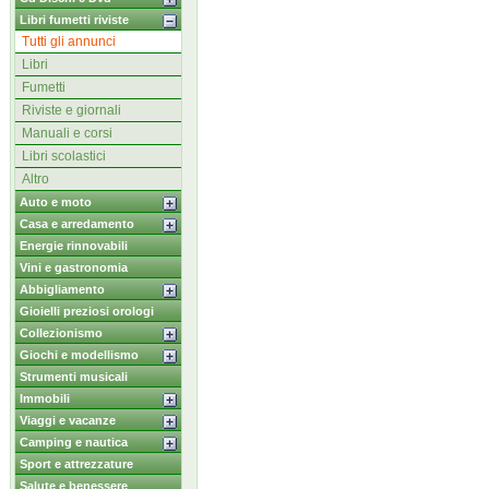
Libri fumetti riviste
Tutti gli annunci
Libri
Fumetti
Riviste e giornali
Manuali e corsi
Libri scolastici
Altro
Auto e moto
Casa e arredamento
Energie rinnovabili
Vini e gastronomia
Abbigliamento
Gioielli preziosi orologi
Collezionismo
Giochi e modellismo
Strumenti musicali
Immobili
Viaggi e vacanze
Camping e nautica
Sport e attrezzature
Salute e benessere