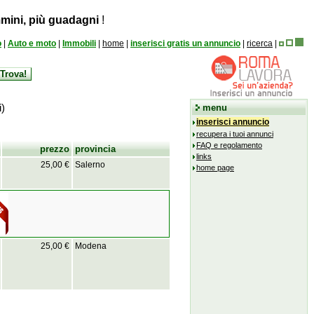
mini, più guadagni
!
o
|
Auto e moto
|
Immobili
|
home
|
inserisci gratis un annuncio
|
ricerca
|
i)
menu
inserisci annuncio
recupera i tuoi annunci
FAQ e regolamento
prezzo
provincia
links
25,00 €
Salerno
home page
25,00 €
Modena