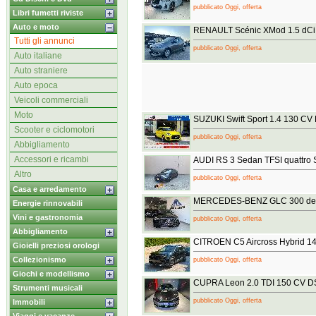
pubblicato Oggi, offerta
Libri fumetti riviste
Auto e moto
RENAULT Scénic XMod 1.5 dCi 
Tutti gli annunci
pubblicato Oggi, offerta
Auto italiane
Auto straniere
Auto epoca
Veicoli commerciali
Moto
SUZUKI Swift Sport 1.4 130 CV 
Scooter e ciclomotori
pubblicato Oggi, offerta
Abbigliamento
Accessori e ricambi
AUDI RS 3 Sedan TFSI quattro
Altro
pubblicato Oggi, offerta
Casa e arredamento
MERCEDES-BENZ GLC 300 de 
Energie rinnovabili
Vini e gastronomia
pubblicato Oggi, offerta
Abbigliamento
CITROEN C5 Aircross Hybrid 1
Gioielli preziosi orologi
Collezionismo
pubblicato Oggi, offerta
Giochi e modellismo
CUPRA Leon 2.0 TDI 150 CV 
Strumenti musicali
pubblicato Oggi, offerta
Immobili