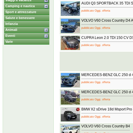
Viaggi e vacanze
AUDI Q3 SPORTBACK 35 TDI S t
Camping e nautica
pubblicato Oggi, offerta
Sport e attrezzature
Salute e benessere
VOLVO V60 Cross Country D4 A
Infanzia
pubblicato Oggi, offerta
Animali
Eventi
CUPRA Leon 2.0 TDI 150 CV 
Varie
pubblicato Oggi, offerta
MERCEDES-BENZ GLC 250 d 4
pubblicato Oggi, offerta
MERCEDES-BENZ GLC 250 d 4
pubblicato Oggi, offerta
BMW X2 sDrive 18d Msport Pro
pubblicato Oggi, offerta
VOLVO V60 Cross Country B4