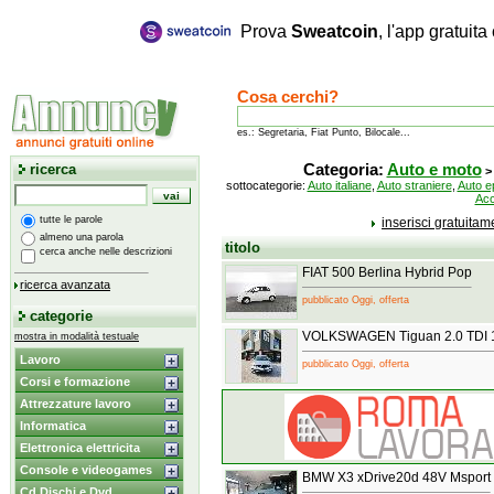
Prova
Sweatcoin
, l'app gratuit
Cosa cerchi?
es.: Segretaria, Fiat Punto, Bilocale...
ricerca
Categoria:
Auto e moto
sottocategorie:
Auto italiane
,
Auto straniere
,
Auto e
Acc
tutte le parole
inserisci gratuita
almeno una parola
titolo
cerca anche nelle descrizioni
FIAT 500 Berlina Hybrid Pop
ricerca avanzata
pubblicato Oggi, offerta
categorie
VOLKSWAGEN Tiguan 2.0 TDI 
mostra in modalità testuale
Lavoro
pubblicato Oggi, offerta
Corsi e formazione
Attrezzature lavoro
Informatica
Elettronica elettricita
Console e videogames
BMW X3 xDrive20d 48V Msport
Cd Dischi e Dvd