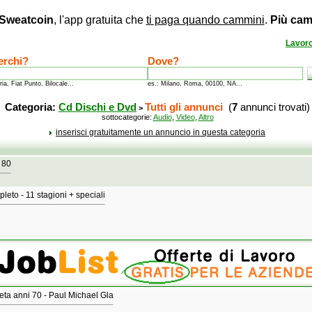
Sweatcoin
, l'app gratuita che
ti paga quando cammini
.
Più cam
Lavor
erchi?
Dove?
ria, Fiat Punto, Bilocale...
es.: Milano, Roma, 00100, NA...
Categoria:
Cd Dischi e Dvd
Tutti gli annunci
(
7
annunci trovati)
>
sottocategorie:
Audio
,
Video
,
Altro
inserisci gratuitamente un annuncio in questa categoria
 80
eto - 11 stagioni + speciali
eta anni 70 - Paul Michael Gla