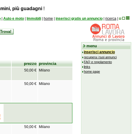
mini, più guadagni
!
o
|
Auto e moto
|
Immobili
|
home
|
inserisci gratis un annuncio
|
ricerca
|
menu
inserisci annuncio
recupera i tuoi annunci
FAQ e regolamento
prezzo
provincia
links
50,00 €
Milano
home page
50,00 €
Milano
50,00 €
Milano