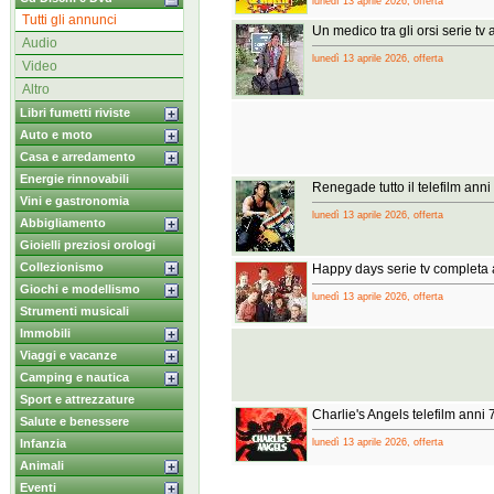
lunedì 13 aprile 2026, offerta
Tutti gli annunci
Un medico tra gli orsi serie tv
Audio
lunedì 13 aprile 2026, offerta
Video
Altro
Libri fumetti riviste
Auto e moto
Casa e arredamento
Energie rinnovabili
Renegade tutto il telefilm an
Vini e gastronomia
lunedì 13 aprile 2026, offerta
Abbigliamento
Gioielli preziosi orologi
Collezionismo
Happy days serie tv completa 
Giochi e modellismo
lunedì 13 aprile 2026, offerta
Strumenti musicali
Immobili
Viaggi e vacanze
Camping e nautica
Sport e attrezzature
Charlie's Angels telefilm anni
Salute e benessere
Infanzia
lunedì 13 aprile 2026, offerta
Animali
Eventi