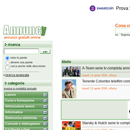
Prova
Cosa c
es.: Segreta
ricerca
tutte le parole
titolo
almeno una parola
cerca anche nelle descrizioni
A-Team serie tv completa anni
ricerca avanzata
lunedì 13 aprile 2026, offerta
Tenente Colombo telefilm compl
categorie
mostra in modalità testuale
lunedì 13 aprile 2026, offerta
Lavoro
Corsi e formazione
Attrezzature lavoro
Informatica
Elettronica elettricita
Starsky & Hutch serie tv compl
Console e videogames
Cd Dischi e Dvd