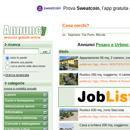
Prova
Sweatcoin
, l'app gratuit
Cosa cerchi?
es.: Segretaria, Fiat Punto, Bilocale...
ricerca
Annunci
Pesaro e Urbino
titolo
Appartamento 95 mq, 2 camere, zo
tutte le parole
almeno una parola
pubblicato Oggi, offerta, MONTEFELTRO
cerca anche nelle descrizioni
Rustico 260 mq, soggiorno, 4 camer
ricerca avanzata
pubblicato Oggi, offerta, Medim di Roma
categorie
mostra in modalità testuale
Lavoro
Corsi e formazione
Attrezzature lavoro
Rustico 630 mq, zona Stacciola
Informatica
pubblicato Oggi, offerta, Nexus Immobilia
Elettronica elettricita
Console e videogames
Casa a schiera 200 mq, soggiorno, 
Cd Dischi e Dvd