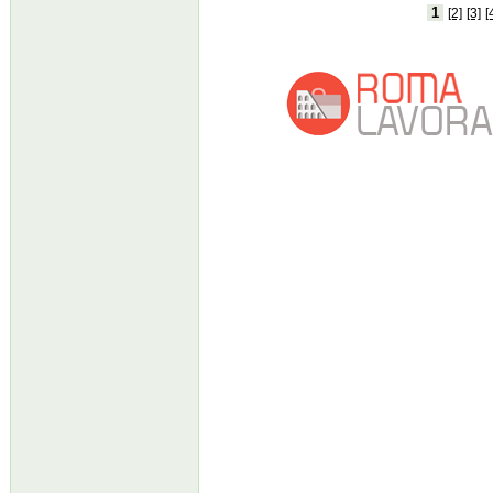
1
[2]
[3]
[