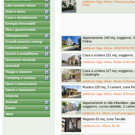
pubblicato Oggi, offerta, Chiamacasa Age
Paolo
Libri fumetti riviste
Auto e moto
Casa e arredamento
Energie rinnovabili
Vini e gastronomia
Abbigliamento
Appartamento 140 mq, soggiorno, 
Feltria
Gioielli preziosi orologi
Collezionismo
pubblicato Oggi, offerta, MONTEFELTRO
Giochi e modellismo
Casa a schiera 151 mq, soggiorno,
Strumenti musicali
pubblicato Oggi, offerta, Medim di Roma
Immobili
Casa a schiera 117 mq, soggiorno,
Viaggi e vacanze
Cattabrighe
Camping e nautica
pubblicato Oggi, offerta, Medim di Roma
Sport e attrezzature
Rustico 220 mq, 3 camere, zona Per
Salute e benessere
pubblicato Oggi, offerta, Medim di Roma
Infanzia
Animali
Appartamento in villa trifamiliare. gi
soggiorno, cucina abitabile, 2 camer
Eventi
pubblicato Ieri, offerta, CasaFacile agenz
Varie
Negozio 63 mq, zona Tavullia
pubblicato Ieri, offerta, 4C Srl