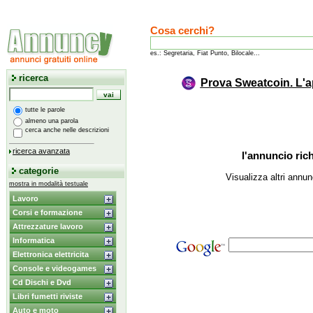
Cosa cerchi?
es.: Segretaria, Fiat Punto, Bilocale...
ricerca
Prova Sweatcoin. L'a
tutte le parole
almeno una parola
cerca anche nelle descrizioni
ricerca avanzata
l'annuncio rich
categorie
Visualizza altri annun
mostra in modalità testuale
Lavoro
Corsi e formazione
Attrezzature lavoro
Informatica
Elettronica elettricita
Console e videogames
Cd Dischi e Dvd
Libri fumetti riviste
Auto e moto